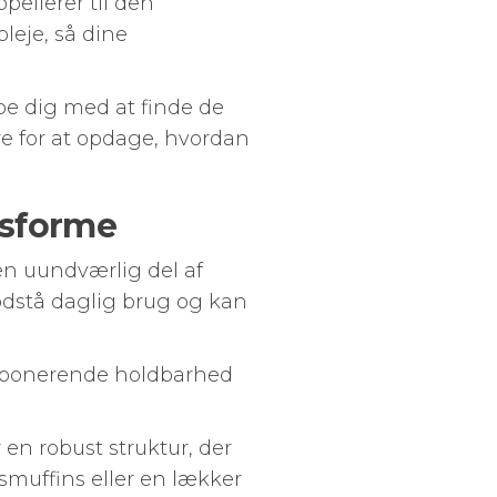
pellerer til den
pleje, så dine
pe dig med at finde de
re for at opdage, hvordan
nsforme
en uundværlig del af
odstå daglig brug og kan
 imponerende holdbarhed
 en robust struktur, der
muffins eller en lækker