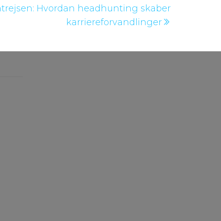
trejsen: Hvordan headhunting skaber
indlæg
karriereforvandlinger