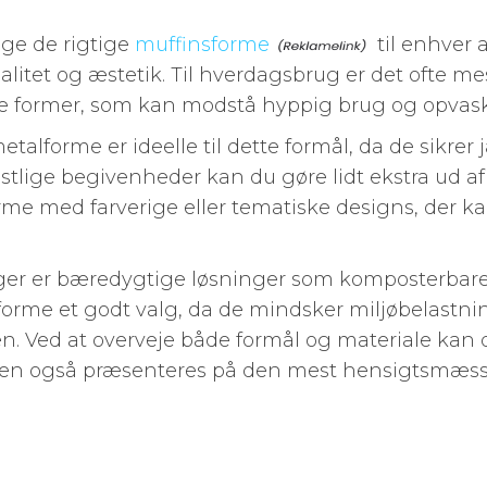
lge de rigtige
muffinsforme
til enhver 
alitet og æstetik. Til hverdagsbrug er det ofte me
ge former, som kan modstå hyppig brug og opvask
 metalforme er ideelle til dette formål, da de sik
 festlige begivenheder kan du gøre lidt ekstra ud 
me med farverige eller tematiske designs, der kan
ger er bæredygtige løsninger som komposterbare 
orme et godt valg, da de mindsker miljøbelastn
. Ved at overveje både formål og materiale kan du
en også præsenteres på den mest hensigtsmæss