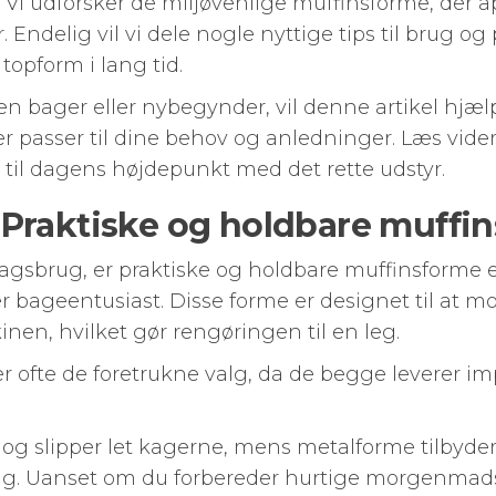
 Vi udforsker de miljøvenlige muffinsforme, der ap
Endelig vil vi dele nogle nyttige tips til brug og 
topform i lang tid.
en bager eller nybegynder, vil denne artikel hjæl
r passer til dine behov og anledninger. Læs vide
 til dagens højdepunkt med det rette udstyr.
Praktiske og holdbare muffi
agsbrug, er praktiske og holdbare muffinsforme 
r bageentusiast. Disse forme er designet til at m
inen, hvilket gør rengøringen til en leg.
er ofte de foretrukne valg, da de begge leverer
e og slipper let kagerne, mens metalforme tilbyder
ng. Uanset om du forbereder hurtige morgenmads