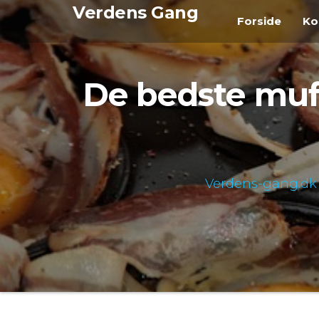
Videre
Verdens Gang
Forside
Ko
til
indhold
De bedste muff
Verdens-gang.dk