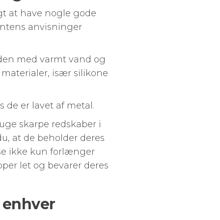
igt at have nogle gode
entens anvisninger
ånden med varmt vand og
aterialer, især silikone
 de er lavet af metal.
uge skarpe redskaber i
du, at de beholder deres
lse ikke kun forlænger
pper let og bevarer deres
l enhver