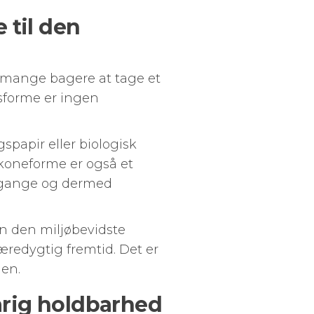
 til den
 mange bagere at tage et
sforme er ingen
papir eller biologisk
ikoneforme er også et
 gange og dermed
n den miljøbevidste
redygtig fremtid. Det er
den.
varig holdbarhed