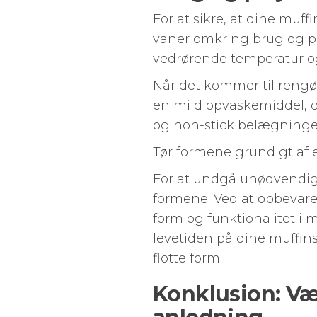
For at sikre, at dine muf
vaner omkring brug og pl
vedrørende temperatur og
Når det kommer til rengø
en mild opvaskemiddel, d
og non-stick belægninge
Tør formene grundigt af ef
For at undgå unødvendige
formene. Ved at opbevare 
form og funktionalitet i 
levetiden på dine muffins
flotte form.
Konklusion: Væ