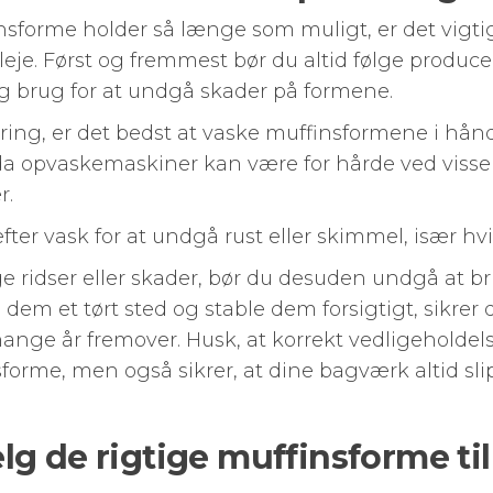
finsforme holder så længe som muligt, er det vigt
eje. Først og fremmest bør du altid følge produc
 brug for at undgå skader på formene.
ring, er det bedst at vaske muffinsformene i h
a opvaskemaskiner kan være for hårde ved visse m
r.
ter vask for at undgå rust eller skimmel, især hvis
 ridser eller skader, bør du desuden undgå at br
dem et tørt sted og stable dem forsigtigt, sikrer 
mange år fremover. Husk, at korrekt vedligeholde
forme, men også sikrer, at dine bagværk altid sli
lg de rigtige muffinsforme ti