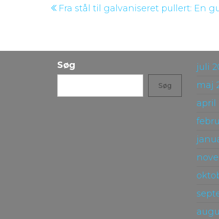
Fra stål til galvaniseret pullert: En g
indlæg
Søg
juli 
maj 
Søg
april
febr
janu
nove
okto
sept
augu