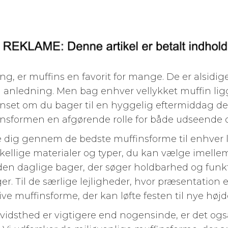
g, er muffins en favorit for mange. De er alsidi
 anledning. Men bag enhver vellykket muffin ligg
anset om du bager til en hyggelig eftermiddag d
ffinsformen en afgørende rolle for både udseende o
ide dig gennem de bedste muffinsforme til enhver l
rskellige materialer og typer, du kan vælge imell
den daglige bager, der søger holdbarhed og funkti
r. Til de særlige lejligheder, hvor præsentation e
e muffinsforme, der kan løfte festen til nye højd
evidsthed er vigtigere end nogensinde, er det ogs