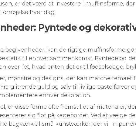
sen, er det værd at investere i muffinsforme, de
fornøjelse hver dag.
enheder: Pyntede og dekorati
ge begivenheder, kan de rigtige muffinsforme gøre 
g æstetik til enhver sammenkomst. Pyntede og de
en over i’et, hvad enten det er til fødselsdage, bry
ver, mønstre og designs, der kan matche temaet for 
 Fra glitrende guld og sølv til livlige pastelfarver o
omplementere enhver dekoration.
l, er disse forme ofte fremstillet af materialer, der
æsenterer sig flot på kagebordet. Ved at vælge de
ne bagværk til små kunstværker, der vil imponer