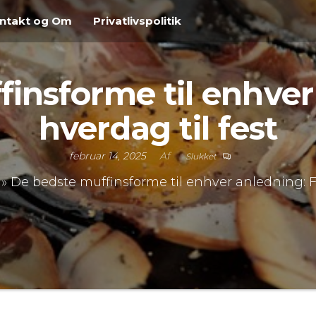
ntakt og Om
Privatlivspolitik
insforme til enhver
hverdag til fest
februar 14, 2025
Af
Slukket
»
De bedste muffinsforme til enhver anledning: Fr