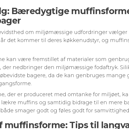
alg: Bæredygtige muffinsforme
bager
bevidsthed om miljømæssige udfordringer vælger
år det kommer til deres køkkenudstyr, og muffin
 kan være fremstillet af materialer som genbrugs
, der nedbringer den miljømæssige fodaftryk. Sil
ljøbevidste bagere, da de kan genbruges mange
ngangsforme.
e, der er produceret med omtanke for miljøet, ka
lækre muffins og samtidig bidrage til en mere bæ
r både smager godt og føles godt for samvittighe
f muffinsforme: Tips til lang