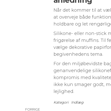
anledning
Når det kommer til at væ
at overveje både funktion
holdbare og let rengørli
Silikone- eller non-stick
frigørelse af muffins. Til
vælge dekorative papirfor
begivenhedens tema.
For den miljøbevidste ba
genanvendelige silikonef
kompromis med kvaliteten
ikke kun smager godt, m
lejlighed.
Kategori
Indlæg
Indlægsnavigation
Forrige
FORRIGE