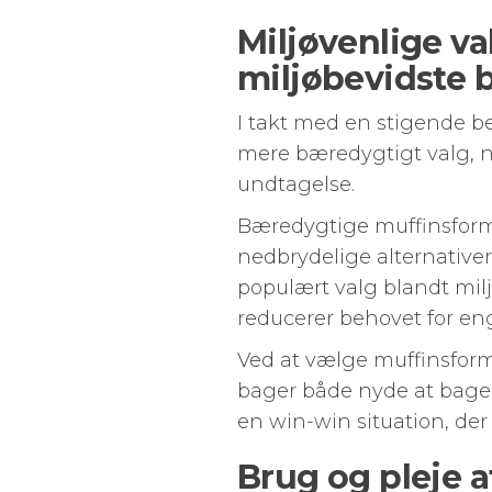
Miljøvenlige v
miljøbevidste 
I takt med en stigende 
mere bæredygtigt valg, n
undtagelse.
Bæredygtige muffinsforme
nedbrydelige alternativer
populært valg blandt mi
reducerer behovet for e
Ved at vælge muffinsform
bager både nyde at bage 
en win-win situation, de
Brug og pleje a