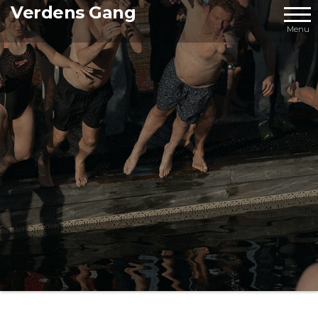
Videre
Verdens Gang
til
Menu
indhold