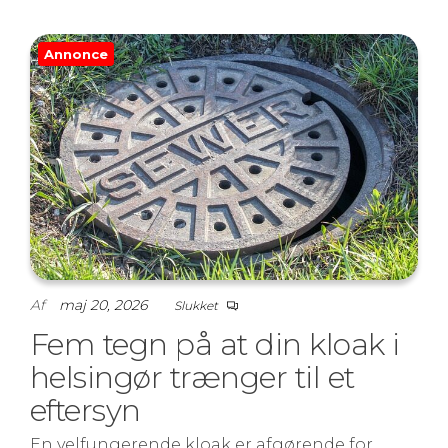
Annonce
Af
maj 20, 2026
Slukket
Fem tegn på at din kloak i
helsingør trænger til et
eftersyn
En velfungerende kloak er afgørende for