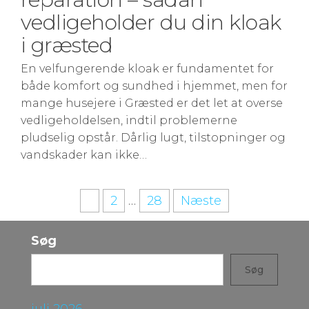
vedligeholder du din kloak
i græsted
En velfungerende kloak er fundamentet for
både komfort og sundhed i hjemmet, men for
mange husejere i Græsted er det let at overse
vedligeholdelsen, indtil problemerne
pludselig opstår. Dårlig lugt, tilstopninger og
vandskader kan ikke…
Indlægsinddeling
1
2
…
28
Næste
Søg
Søg
juli 2026