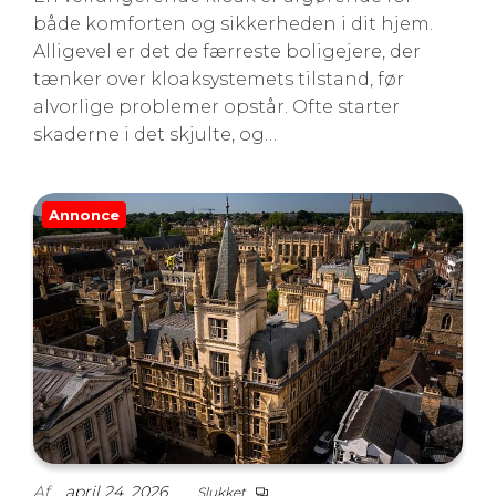
både komforten og sikkerheden i dit hjem.
Alligevel er det de færreste boligejere, der
tænker over kloaksystemets tilstand, før
alvorlige problemer opstår. Ofte starter
skaderne i det skjulte, og…
Annonce
Af
april 24, 2026
Slukket