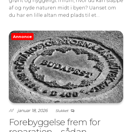
grønt og hyggeligt frirum, hvor du kan slappe
af og nyde naturen midt i byen? Uanset om
du har en lille altan med plads til et…
Annonce
Af
januar 18, 2026
Slukket
Forebyggelse frem for
reparation – sådan