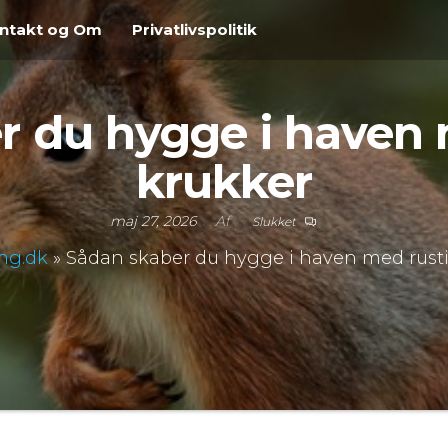
ntakt og Om
Privatlivspolitik
r du hygge i haven 
krukker
maj 27, 2026
Af
Slukket
ng.dk
»
Sådan skaber du hygge i haven med rust