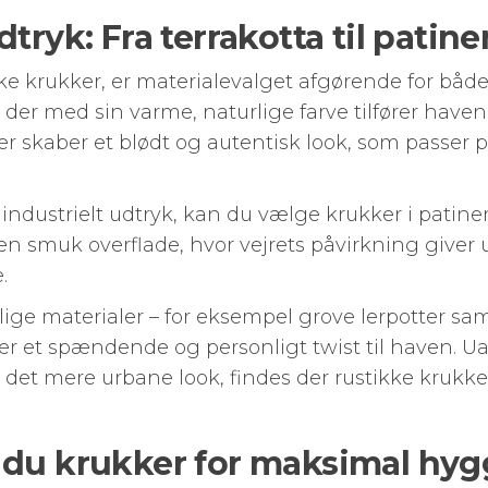
tryk: Fra terrakotta til patine
ke krukker, er materialevalget afgørende for båd
, der med sin varme, naturlige farve tilfører haven
r skaber et blødt og autentisk look, som passer p
ndustrielt udtryk, kan du vælge krukker i patinere
en smuk overflade, hvor vejrets påvirkning giver
.
lige materialer – for eksempel grove lerpotter 
er et spændende og personligt twist til haven. Ua
r det mere urbane look, findes der rustikke kruk
 du krukker for maksimal hy