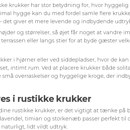
kke krukker har stor betydning for, hvor hyggeli
imal hygge kan du med fordel samle flere krukke
 – det giver et mere levende og indbydende udtry
øjder og størrelser, så øjet får noget at vandre i
 terrassen eller langs stier for at byde gæster 
ukker i hjørner eller ved siddepladser, hvor de 
nset, intimt rum. Ved at placere krukker både soli
 små overraskelser og hyggelige kroge, der indby
ves i rustikke krukker
 dine rustikke krukker, er det vigtigt at tænke på
avendel, timian og storkenæb passer perfekt til d
aturligt, lidt vildt udtryk.