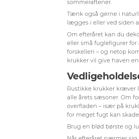
sommeraftener.
Tænk også gerne i naturl
lægges i eller ved siden 
Om efteråret kan du dek
eller små fuglefigurer for
forskellen – og netop ko
krukker vil give haven e
Vedligeholdelse
Rustikke krukker kræver
alle årets sæsoner. Om f
overfladen – især på kruk
for meget fugt kan skade 
Brug en blød børste og l
Når efteråret nærmer sig, 