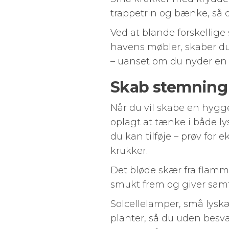
trappetrin og bænke, så d
Ved at blande forskellige
havens møbler, skaber du
– uanset om du nyder en ko
Skab stemning 
Når du vil skabe en hygg
oplagt at tænke i både ly
du kan tilføje – prøv for 
krukker.
Det bløde skær fra flammer
smukt frem og giver samt
Solcellelamper, små lysk
planter, så du uden besv