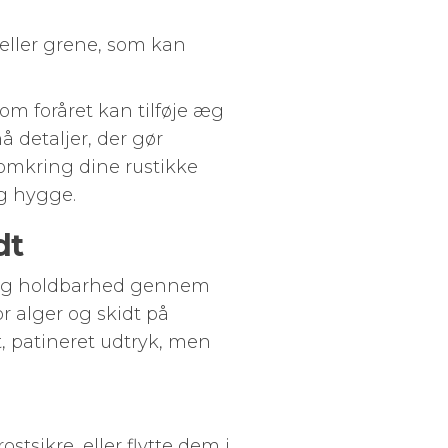
eller grene, som kan
 foråret kan tilføje æg
å detaljer, der gør
 omkring dine rustikke
og hygge.
dt
 og holdbarhed gennem
r alger og skidt på
t, patineret udtryk, men
stsikre, eller flytte dem i