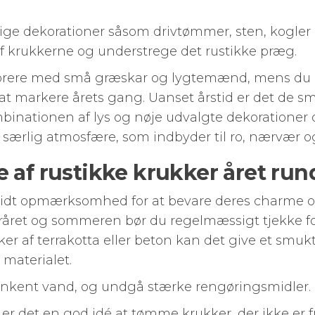
ige dekorationer såsom drivtømmer, sten, kogler 
af krukkerne og understrege det rustikke præg.
orere med små græskar og lygtemænd, mens du om
 at markere årets gang. Uanset årstid er det de sm
mbinationen af lys og nøje udvalgte dekorationer
n særlig atmosfære, som indbyder til ro, nærvær 
 af rustikke krukker året run
 lidt opmærksomhed for at bevare deres charme
oråret og sommeren bør du regelmæssigt tjekke fo
ker af terrakotta eller beton kan det give et smuk
materialet.
unkent vand, og undgå stærke rengøringsmidler.
er det en god idé at tømme krukker, der ikke er fro