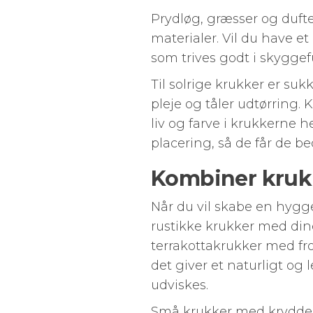
Prydløg, græsser og duft
materialer. Vil du have e
som trives godt i skyggef
Til solrige krukker er su
pleje og tåler udtørring.
liv og farve i krukkerne h
placering, så de får de be
Kombiner kruk
Når du vil skabe en hygg
rustikke krukker med din
terrakottakrukker med fr
det giver et naturligt o
udviskes.
Små krukker med krydderu