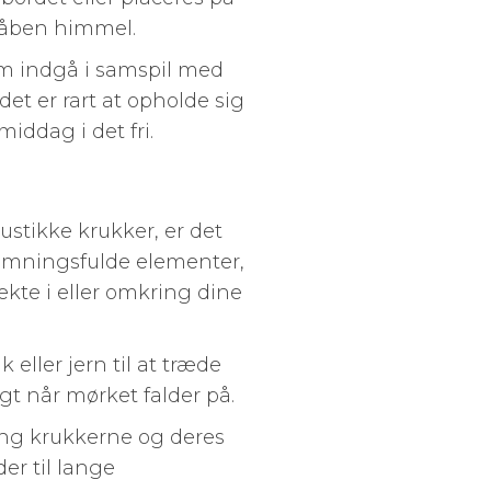
r åben himmel.
dem indgå i samspil med
t er rart at opholde sig
iddag i det fri.
stikke krukker, er det
stemningsfulde elementer,
rekte i eller omkring dine
eller jern til at træde
t når mørket falder på.
ing krukkerne og deres
er til lange