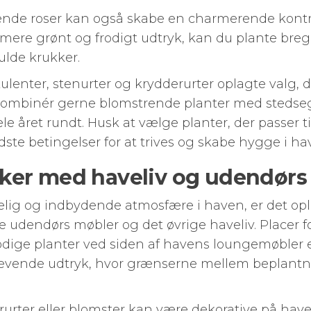
ende roser kan også skabe en charmerende kontra
t mere grønt og frodigt udtryk, kan du plante bregn
ulde krukker.
kkulenter, stenurter og krydderurter oplagte valg,
 Kombinér gerne blomstrende planter med stedsegr
ele året rundt. Husk at vælge planter, der passer t
dste betingelser for at trives og skabe hygge i ha
ker med haveliv og udendørs
elig og indbydende atmosfære i haven, er det op
e udendørs møbler og det øvrige haveliv. Placer f
odige planter ved siden af havens loungemøbler e
g levende udtryk, hvor grænserne mellem beplant
rter eller blomster kan være dekorative på haveb