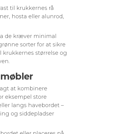
st til krukkernes rå
er, hosta eller alunrod,
 da de kræver minimal
ønne sorter for at sikre
il krukkernes størrelse og
ven.
 møbler
lagt at kombinere
or eksempel store
ller langs havebordet –
ning og siddepladser
ordet eller placeres på