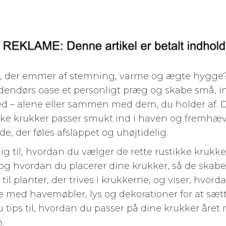
 der emmer af stemning, varme og ægte hygge? 
udendørs oase et personligt præg og skabe små, 
g ned – alene eller sammen med dem, du holder af. 
ikke krukker passer smukt ind i haven og fremhæ
, der føles afslappet og uhøjtidelig.
dig til, hvordan du vælger de rette rustikke krukke
og hvordan du placerer dine krukker, så de skab
 til planter, der trives i krukkerne, og viser, hvo
med havemøbler, lys og dekorationer for at sætte
u tips til, hvordan du passer på dine krukker året
.