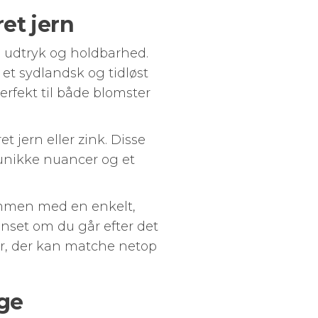
ret jern
e udtryk og holdbarhed.
 et sydlandsk og tidløst
erfekt til både blomster
t jern eller zink. Disse
 unikke nuancer og et
sammen med en enkelt,
nset om du går efter det
ker, der kan matche netop
gge