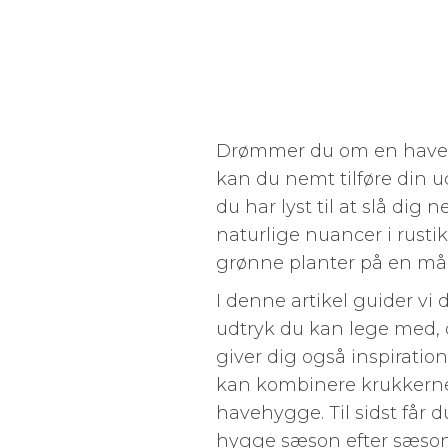
Drømmer du om en have,
kan du nemt tilføre din 
du har lyst til at slå di
naturlige nuancer i rust
grønne planter på en måde
I denne artikel guider vi 
udtryk du kan lege med, 
giver dig også inspiration
kan kombinere krukkerne 
havehygge. Til sidst får d
hygge sæson efter sæson