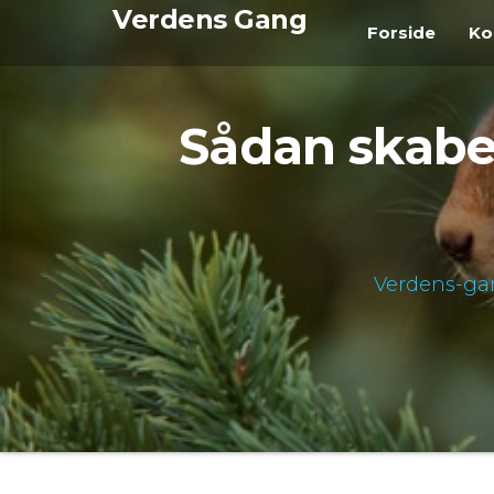
Videre
Verdens Gang
Forside
Ko
til
indhold
Sådan skabe
Verdens-ga