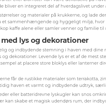
e bliver en integreret del af hverdagslivet unde
 størrelser og materialer på krukkerne, og lade 
 et sammenhængende og hyggeligt miljø, hvor de
p kaffe alene eller samler venner og familie til m
med lys og dekorationer
elig og indbydende stemning i haven med dine ru
s og dekorationer. Levende lys er et af de mest 
eksempel at placere store bloklys eller lanterner di
ne får de rustikke materialer som terrakotta, zink 
idig haven et varmt og indbydende udtryk, særlig
æder eller batteridrevne lyskugler kan snos omkr
ær kan skabe et magisk udendørs rum, der indbyd