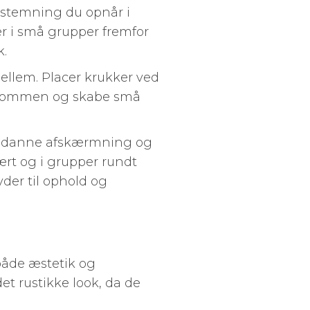
g stemning du opnår i
r i små grupper fremfor
k.
mellem. Placer krukker ved
velkommen og skabe små
kan danne afskærmning og
tært og i grupper rundt
der til ophold og
 både æstetik og
et rustikke look, da de