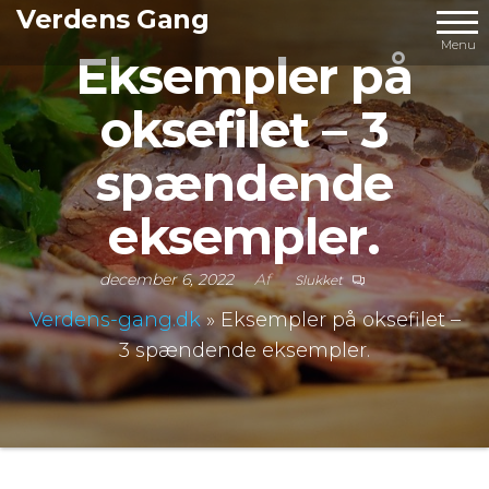
Videre
Verdens Gang
til
Menu
Eksempler på
indhold
oksefilet – 3
spændende
eksempler.
december 6, 2022
Af
Slukket
Verdens-gang.dk
»
Eksempler på oksefilet –
3 spændende eksempler.