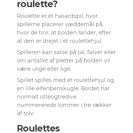
roulette?
Roulette er et hasardspil, hvor
spillerne placerer væddemål på,
hvor de tror, at bolden lander, efter
at den er drejet i et roulettehjul.
Spilleren kan satse på tal, farver eller
om antallet af pletter på bolden vil
være ulige eller lige.
Spillet spilles med et roulettehjul og
en lille elfenbenskugle. Bordet har
normalt otteogtredive
nummererede lommer i tre rækker
af tolv.
Roulettes