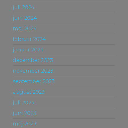
juli 2024
juni 2024
maj 2024
februar 2024
januar 2024
december 2023
november 2023
september 2023
august 2023
juli 2023
juni 2023
maj 2023