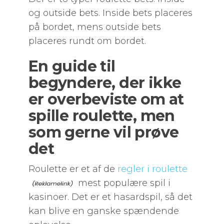
og outside bets. Inside bets placeres
på bordet, mens outside bets
placeres rundt om bordet.
En guide til
begyndere, der ikke
er overbeviste om at
spille roulette, men
som gerne vil prøve
det
Roulette er et af de
regler i roulette
mest populære spil i
kasinoer. Det er et hasardspil, så det
kan blive en ganske spændende