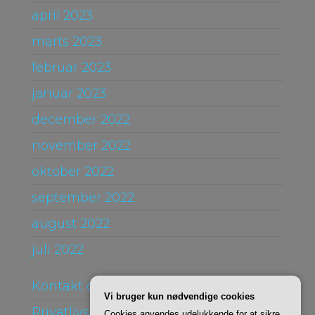
april 2023
marts 2023
februar 2023
januar 2023
december 2022
november 2022
oktober 2022
september 2022
august 2022
juli 2022
Kontakt og Om
Vi bruger kun nødvendige cookies
Privatlivspolitik
Cookies anvendes udelukkende for at sikre,