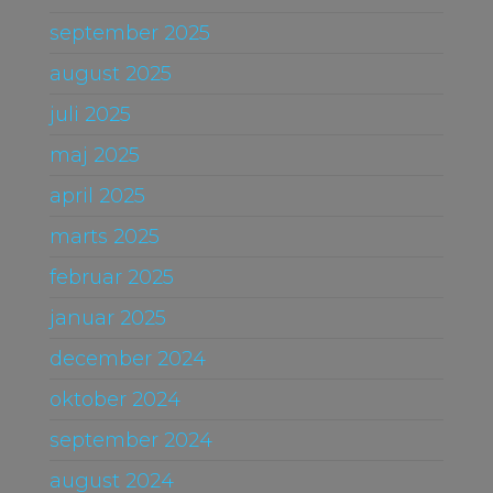
september 2025
august 2025
juli 2025
maj 2025
april 2025
marts 2025
februar 2025
januar 2025
december 2024
oktober 2024
september 2024
august 2024