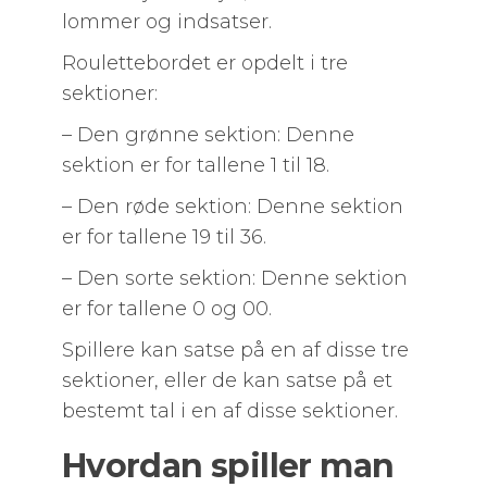
lommer og indsatser.
Roulettebordet er opdelt i tre
sektioner:
– Den grønne sektion: Denne
sektion er for tallene 1 til 18.
– Den røde sektion: Denne sektion
er for tallene 19 til 36.
– Den sorte sektion: Denne sektion
er for tallene 0 og 00.
Spillere kan satse på en af disse tre
sektioner, eller de kan satse på et
bestemt tal i en af disse sektioner.
Hvordan spiller man