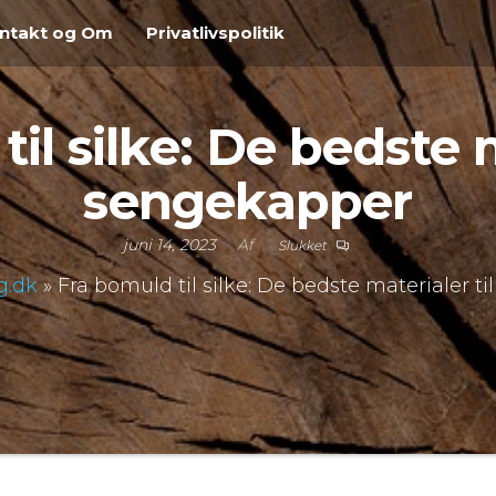
ntakt og Om
Privatlivspolitik
il silke: De bedste m
sengekapper
juni 14, 2023
Af
Slukket
g.dk
»
Fra bomuld til silke: De bedste materialer t