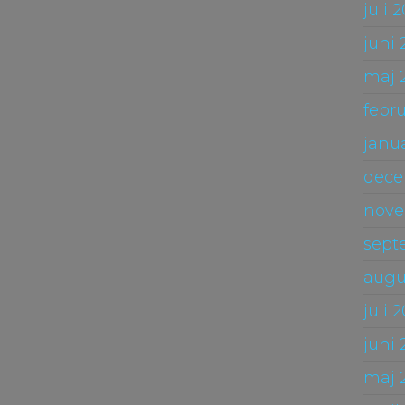
juli 
juni
maj 
febr
janu
dece
nove
sept
augu
juli 
juni 
maj 