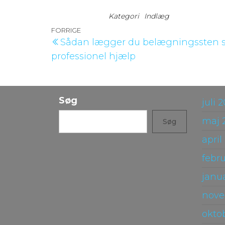
Kategori
Indlæg
Indlægsnavigation
Forrige
FORRIGE
Sådan lægger du belægningssten s
indlæg
professionel hjælp
Søg
juli 
maj 
Søg
april
febr
janu
nove
okto