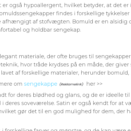
er også hypoallergent, hvilket betyder, at det er 
 Bomuldssengekapper findes i forskellige tykkelser
 afhængigt af stofvægten. Bomuld er en alsidig o
fortabel og holdbar sengekap.
elegant materiale, der ofte bruges til sengekapper
teknik, hvor tråde krydses på en måde, der giver 
lavet af forskellige materialer, herunder bomuld, s
 mere om
sengekappe
her >>
t for deres blødhed og glans, og de er ideelle t
il i deres soveværelse. Satin er også kendt for at
ilket gør det til en god mulighed for dem, der ha
i forskellige farver og mønstre, og de kan være e