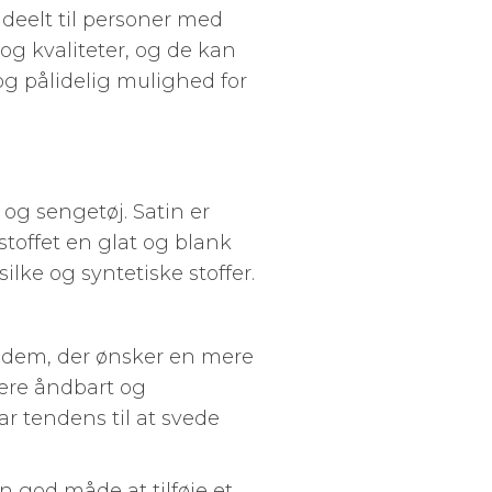
ideelt til personer med
 og kvaliteter, og de kan
g pålidelig mulighed for
 og sengetøj. Satin er
stoffet en glat og blank
ilke og syntetiske stoffer.
il dem, der ønsker en mere
 være åndbart og
r tendens til at svede
n god måde at tilføje et