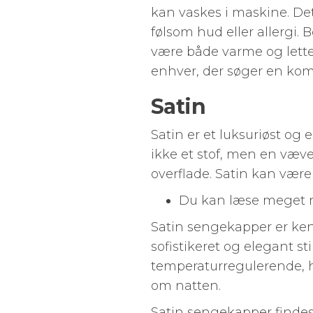
kan vaskes i maskine. Det 
følsom hud eller allergi.
være både varme og lette
enhver, der søger en kom
Satin
Satin er et luksuriøst og 
ikke et stof, men en væve
overflade. Satin kan være 
Du kan læse meget
Satin sengekapper er kend
sofistikeret og elegant st
temperaturregulerende, hv
om natten.
Satin sengekapper findes 