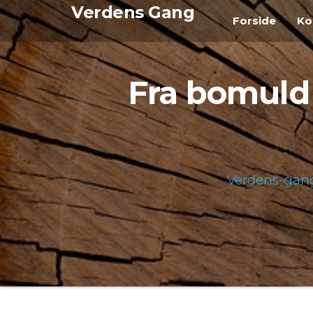
Videre
Verdens Gang
Forside
Ko
til
indhold
Fra bomuld t
Verdens-gan