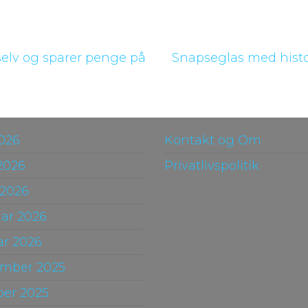
elv og sparer penge på
Snapseglas med histor
2026
Kontakt og Om
2026
Privatlivspolitik
 2026
uar 2026
ar 2026
mber 2025
ber 2025