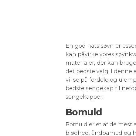
En god nats søvn er essen
kan påvirke vores søvnkva
materialer, der kan bruge
det bedste valg. I denne ar
vil se på fordele og ulem
bedste sengekap til neto
sengekapper.
Bomuld
Bomuld er et af de mest a
blødhed, åndbarhed og hol