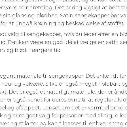
 soveværelseindretning. Det er dog vigtigt at bemær
re sin glans og blødhed. Satin sengekapper bør va
 for at undgå krølning og beskadigelse af stoffet.
odt valg til sengekapper, hvis du leder efter en bl
ud. Det kan være en god idé at vælge en satin se
n og blød i længere tid.
elegant materiale til sengekapper. Det er kendt fo
lamour og velvære. Silke er også meget holdbart og
ekt. Det er også et naturligt materiale, der er å
per er også kendt for deres evne til at regulere k
abel og afslappet, uanset om det er varmt eller ko
k og er et godt valg for personer med allergi elle
rver og stilarter og kan tilpasses til enhver smag