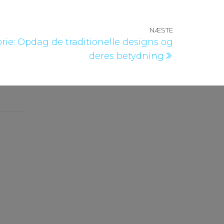
NÆSTE
Næste
ie: Opdag de traditionelle designs og
indlæg
deres betydning