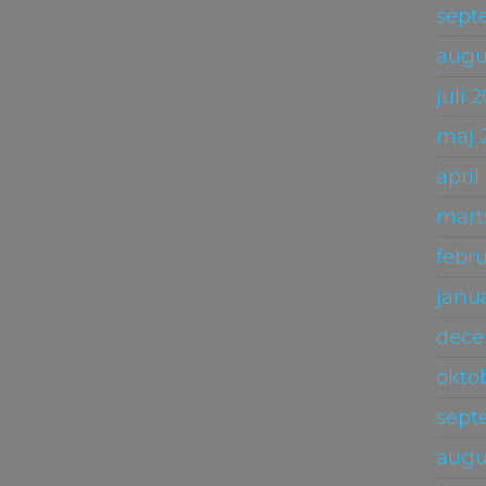
sept
augu
juli 
maj 
april
mart
febr
janu
dece
okto
sept
augu