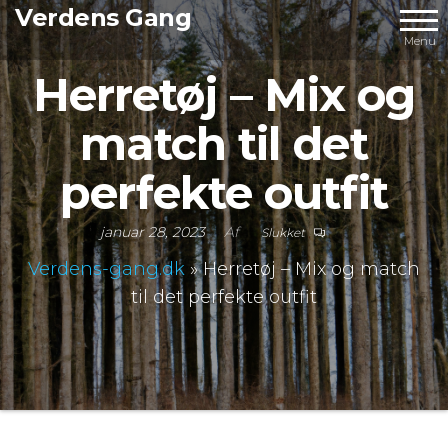
Videre
Verdens Gang
til
Menu
indhold
Herretøj – Mix og
match til det
perfekte outfit
januar 28, 2023
Af
Slukket
Verdens-gang.dk
»
Herretøj – Mix og match
til det perfekte outfit