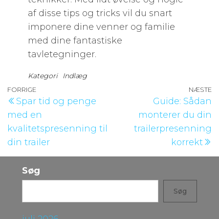
af disse tips og tricks vil du snart
imponere dine venner og familie
med dine fantastiske
tavletegninger.
Kategori
Indlæg
Indlægsnavigation
Forrige
FORRIGE
NÆSTE
N
Spar tid og penge
Guide: Sådan
indlæg
i
med en
monterer du din
kvalitetspresenning til
trailerpresenning
din trailer
korrekt
Søg
Søg