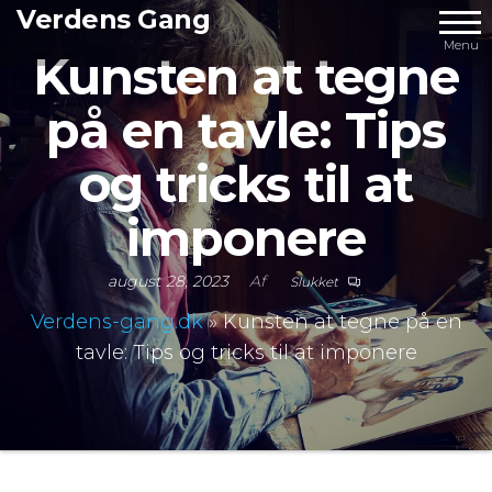
Videre
Verdens Gang
til
Menu
Kunsten at tegne
indhold
på en tavle: Tips
og tricks til at
imponere
august 28, 2023
Af
Slukket
Verdens-gang.dk
»
Kunsten at tegne på en
tavle: Tips og tricks til at imponere