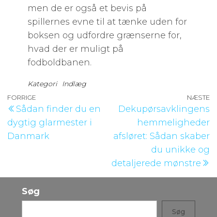
men de er også et bevis på
spillernes evne til at tænke uden for
boksen og udfordre grænserne for,
hvad der er muligt på
fodboldbanen.
Kategori
Indlæg
Indlægsnavigation
Forrige
FORRIGE
NÆSTE
N
Sådan finder du en
Dekupørsavklingens
indlæg
i
dygtig glarmester i
hemmeligheder
Danmark
afsløret: Sådan skaber
du unikke og
detaljerede mønstre
Søg
Søg