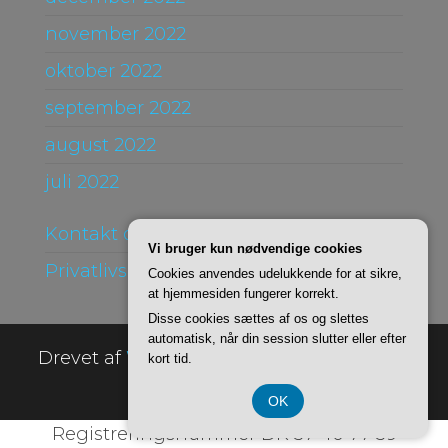
november 2022
oktober 2022
september 2022
august 2022
juli 2022
Kontakt og Om
Vi bruger kun nødvendige cookies
Privatlivspolitik
Cookies anvendes udelukkende for at sikre,
at hjemmesiden fungerer korrekt.
Disse cookies sættes af os og slettes
automatisk, når din session slutter eller efter
Drevet af
WordPress
|
Tema:
Envo Online
kort tid.
Store
OK
Registreringsnummer DK 37 40 77 39