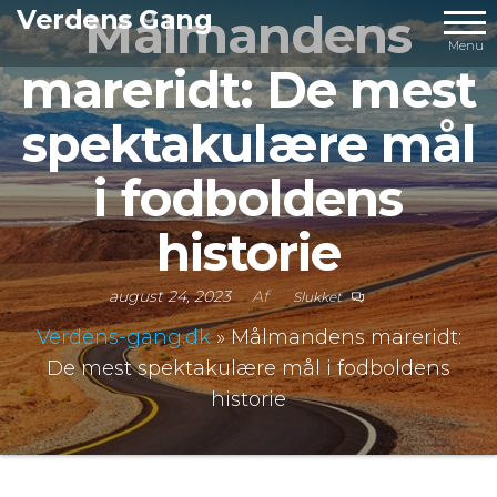
Videre
Verdens Gang
Målmandens
til
Menu
mareridt: De mest
indhold
spektakulære mål
i fodboldens
historie
august 24, 2023
Af
Slukket
Verdens-gang.dk
»
Målmandens mareridt:
De mest spektakulære mål i fodboldens
historie