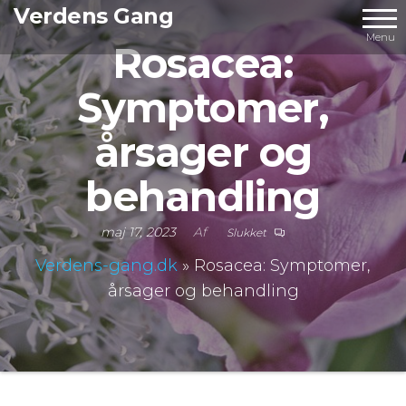
Videre
Verdens Gang
til
Menu
Rosacea:
indhold
Symptomer,
årsager og
behandling
maj 17, 2023
Af
Slukket
Verdens-gang.dk
»
Rosacea: Symptomer,
årsager og behandling