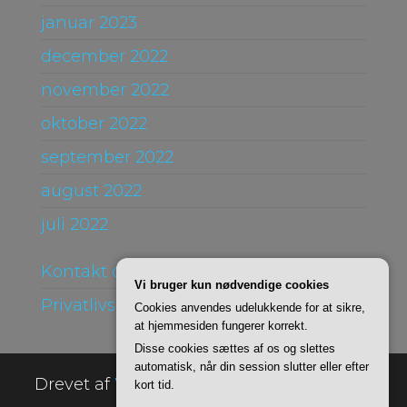
januar 2023
december 2022
november 2022
oktober 2022
september 2022
august 2022
juli 2022
Kontakt og Om
Vi bruger kun nødvendige cookies
Privatlivspolitik
Cookies anvendes udelukkende for at sikre,
at hjemmesiden fungerer korrekt.
Disse cookies sættes af os og slettes
automatisk, når din session slutter eller efter
Drevet af
WordPress
|
Tema:
Envo Online
kort tid.