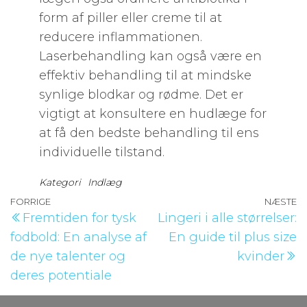
form af piller eller creme til at
reducere inflammationen.
Laserbehandling kan også være en
effektiv behandling til at mindske
synlige blodkar og rødme. Det er
vigtigt at konsultere en hudlæge for
at få den bedste behandling til ens
individuelle tilstand.
Kategori
Indlæg
Indlægsnavigation
Forrige
FORRIGE
NÆSTE
N
Fremtiden for tysk
Lingeri i alle størrelser:
indlæg
i
fodbold: En analyse af
En guide til plus size
de nye talenter og
kvinder
deres potentiale