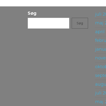
Søg
juli 
maj 
Søg
april
febr
janu
nove
okto
sept
augu
juli 
maj 