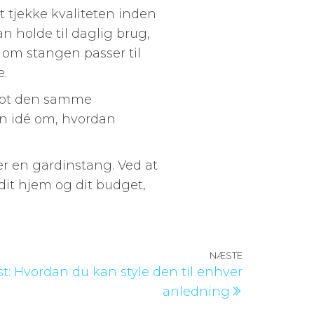
at tjekke kvaliteten inden
n holde til daglig brug,
 om stangen passer til
e.
købt den samme
en idé om, hvordan
er en gardinstang. Ved at
dit hjem og dit budget,
NÆSTE
Næste
fest: Hvordan du kan style den til enhver
indlæg
anledning