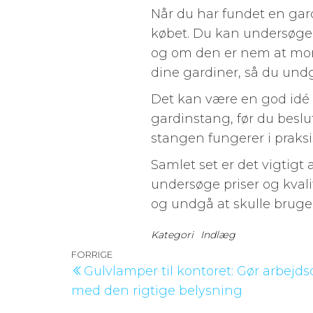
Når du har fundet en gardi
købet. Du kan undersøge, 
og om den er nem at monte
dine gardiner, så du undg
Det kan være en god idé 
gardinstang, før du besl
stangen fungerer i praksi
Samlet set er det vigtigt
undersøge priser og kvali
og undgå at skulle bruge
Kategori
Indlæg
Indlægsnavigation
Forrige
FORRIGE
Gulvlamper til kontoret: Gør arbej
indlæg
med den rigtige belysning