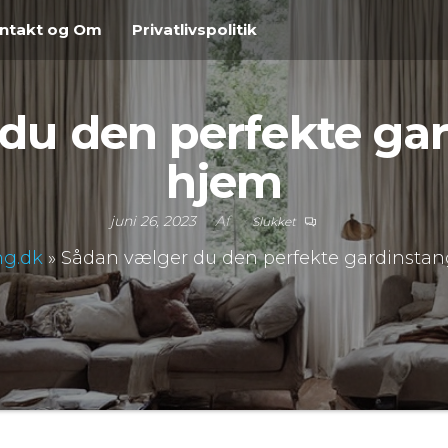
ntakt og Om
Privatlivspolitik
u den perfekte gard
hjem
juni 26, 2023
Af
Slukket
ng.dk
»
Sådan vælger du den perfekte gardinstang