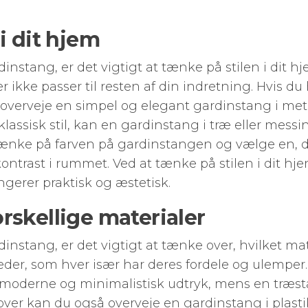
i dit hjem
nstang, er det vigtigt at tænke på stilen i dit hj
 ikke passer til resten af din indretning. Hvis 
u overveje en simpel og elegant gardinstang i met
lassisk stil, kan en gardinstang i træ eller mes
ænke på farven på gardinstangen og vælge en, 
kontrast i rummet. Ved at tænke på stilen i dit h
gerer praktisk og æstetisk.
rskellige materialer
instang, er det vigtigt at tænke over, hvilket ma
eder, som hver især har deres fordele og ulemper
 moderne og minimalistisk udtryk, mens en træst
ver kan du også overveje en gardinstang i plasti