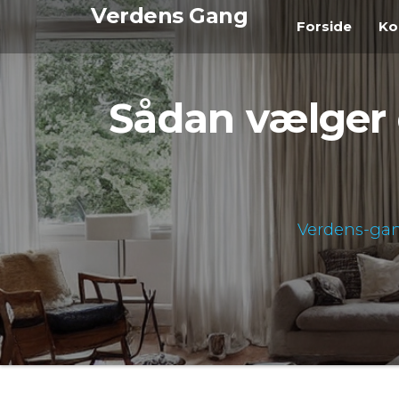
Videre
Verdens Gang
Forside
Ko
til
indhold
Sådan vælger d
Verdens-ga