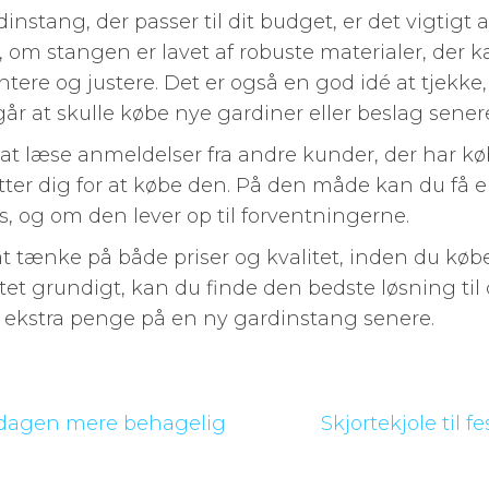
nstang, der passer til dit budget, er det vigtigt 
om stangen er lavet af robuste materialer, der ka
re og justere. Det er også en god idé at tjekke,
år at skulle købe nye gardiner eller beslag sener
at læse anmeldelser fra andre kunder, der har 
utter dig for at købe den. På den måde kan du få 
s, og om den lever op til forventningerne.
 at tænke på både priser og kvalitet, inden du køb
tet grundigt, kan du finde den bedste løsning til 
 ekstra penge på en ny gardinstang senere.
dsdagen mere behagelig
Skjortekjole til 