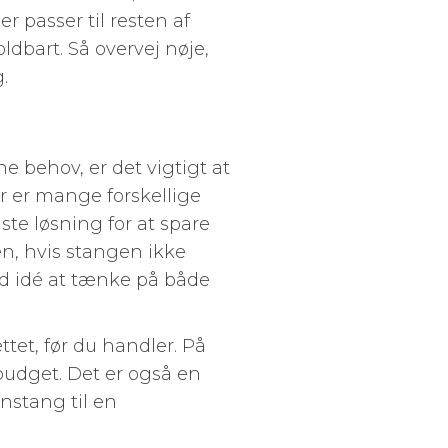
r passer til resten af
ldbart. Så overvej nøje,
.
ne behov, er det vigtigt at
r er mange forskellige
ste løsning for at spare
en, hvis stangen ikke
god idé at tænke på både
tet, før du handler. På
budget. Det er også en
instang til en