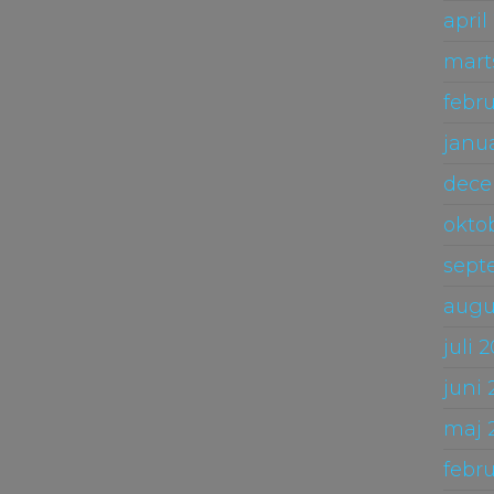
april
mart
febr
janu
dece
okto
sept
augu
juli 
juni
maj 
febr