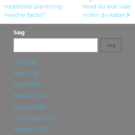
indlæg
i
traditionel plantning:
Hvad du skal vide
Hvad er bedst?
inden du køber
Søg
Søg
juli 2026
maj 2026
april 2026
februar 2026
januar 2026
november 2025
oktober 2025