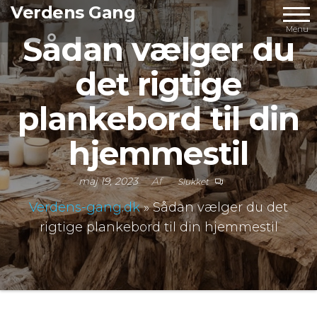
Videre
Verdens Gang
til
Menu
Sådan vælger du
indhold
det rigtige
plankebord til din
hjemmestil
maj 19, 2023
Af
Slukket
Verdens-gang.dk
»
Sådan vælger du det
rigtige plankebord til din hjemmestil