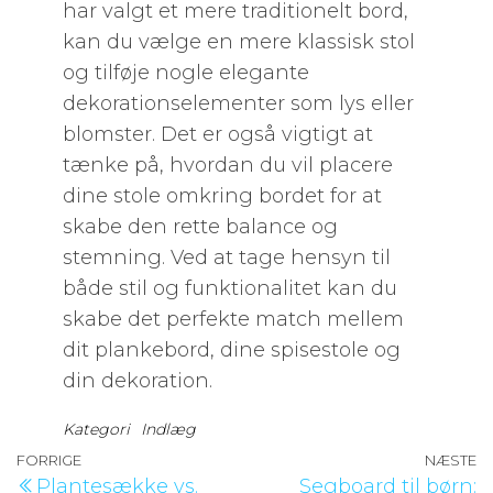
har valgt et mere traditionelt bord,
kan du vælge en mere klassisk stol
og tilføje nogle elegante
dekorationselementer som lys eller
blomster. Det er også vigtigt at
tænke på, hvordan du vil placere
dine stole omkring bordet for at
skabe den rette balance og
stemning. Ved at tage hensyn til
både stil og funktionalitet kan du
skabe det perfekte match mellem
dit plankebord, dine spisestole og
din dekoration.
Kategori
Indlæg
Indlægsnavigation
Forrige
FORRIGE
NÆSTE
N
Plantesække vs.
Segboard til børn: