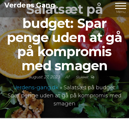
Videre
Verdens Gang
Salatsæt på
til
Menu
budget: Spar
indhold
penge uden at gå
på kompromis
med smagen
august 27, 2023
Af
Slukket
Verdens-gang.dk
»
Salatsæt på budget:
Spar penge uden at gå på kompromis med
smagen