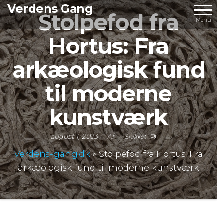
Videre
Verdens Gang
Stolpefod fra
til
Menu
indhold
Hortus: Fra
arkæologisk fund
til moderne
kunstværk
august 1, 2023
Af
Slukket
Verdens-gang.dk
»
Stolpefod fra Hortus: Fra
arkæologisk fund til moderne kunstværk