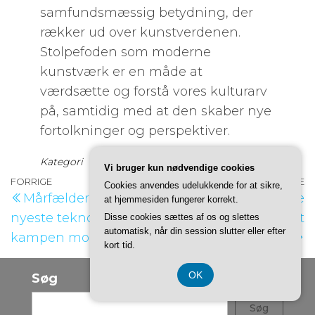
samfundsmæssig betydning, der
rækker ud over kunstverdenen.
Stolpefoden som moderne
kunstværk er en måde at
værdsætte og forstå vores kulturarv
på, samtidig med at den skaber nye
fortolkninger og perspektiver.
Kategori
Indlæg
Vi bruger kun nødvendige cookies
Indlægsnavigation
Forrige
FORRIGE
NÆSTE
N
Cookies anvendes udelukkende for at sikre,
Mårfælder 2.0: Den
Forny dit badeværelse
at hjemmesiden fungerer korrekt.
indlæg
i
nyeste teknologi i
med et nyt
Disse cookies sættes af os og slettes
automatisk, når din session slutter eller efter
kampen mod mår
bruseforhæng
kort tid.
OK
Søg
Søg