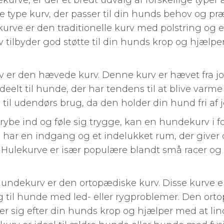
urve, er der et bredt udvalg af forskellige typer 
ige type kurv, der passer til din hunds behov og p
urve er den traditionelle kurv med polstring og 
 tilbyder god støtte til din hunds krop og hjælp
 er den hævede kurv. Denne kurv er hævet fra jo
 ideelt til hunde, der har tendens til at blive varme
il udendørs brug, da den holder din hund fri af j
krybe ind og føle sig trygge, kan en hundekurv i 
e har en indgang og et indelukket rum, der giver
t. Hulekurve er især populære blandt små racer og
ndekurv er den ortopædiske kurv. Disse kurve er 
ng til hunde med led- eller rygproblemer. Den or
mer sig efter din hunds krop og hjælper med at li