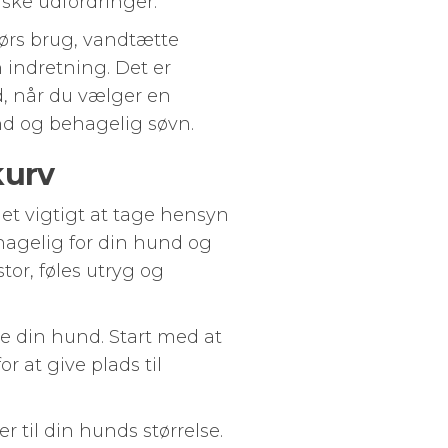
iske udfordringer.
dørs brug, vandtætte
n indretning. Det er
d, når du vælger en
und og behagelig søvn.
kurv
det vigtigt at tage hensyn
behagelig for din hund og
or, føles utryg og
le din hund. Start med at
r at give plads til
 til din hunds størrelse.