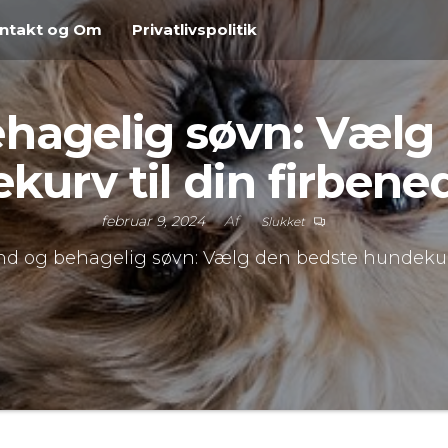
ntakt og Om
Privatlivspolitik
hagelig søvn: Vælg
kurv til din firbene
februar 9, 2024
Af
Slukket
d og behagelig søvn: Vælg den bedste hundekurv