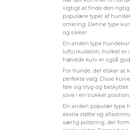
Når det kommer til hundek
vigtigt at finde den rigt
populære typer af hundek
omkring. Denne type kurv
og sikker.
En anden type hundekurv
luftcirkulation, hvilket er
hævede kurv er også god t
For hunde, der elsker at 
perfekte valg. Disse kurv
føle sig tryg og beskytte
sove i en trukket position.
En anden populær type hu
ekstra støtte og aflastni
særlig polstring, der for