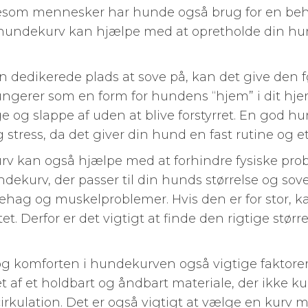
esom mennesker har hunde også brug for en beha
 hundekurv kan hjælpe med at opretholde din hu
 dedikerede plads at sove på, kan det give den f
ngerer som en form for hundens “hjem” i dit hjem.
ge og slappe af uden at blive forstyrret. En god 
tress, da det giver din hund en fast rutine og et 
rv kan også hjælpe med at forhindre fysiske pro
ndekurv, der passer til din hunds størrelse og sove
l ubehag og muskelproblemer. Hvis den er for stor, 
tet. Derfor er det vigtigt at finde den rigtige størr
og komforten i hundekurven også vigtige faktorer
 af et holdbart og åndbart materiale, der ikke k
cirkulation. Det er også vigtigt at vælge en kurv