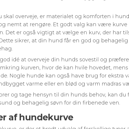
u skal overveje, er materialet og komforten i hund
t og nemt at rengøre. Et godt valg kan være kurve
. Det er også vigtigt at vælge en kurv, der har ti
. Dette sikrer, at din hund får en god og behageli
ehag.
god idé at overveje din hunds sovestil og præfer
omkring kurven, hvor de kan hvile hovedet, mens
de. Nogle hunde kan også have brug for ekstra var
dbygget varme eller en blød og varm madras vær
torer og tage hensyn til din hunds behov, kan du
sund og behagelig søvn for din firbenede ven.
per af hundekurve