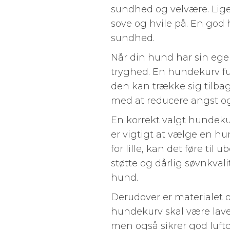
sundhed og velvære. Lig
sove og hvile på. En god
sundhed.
Når din hund har sin egen
tryghed. En hundekurv fu
den kan trække sig tilba
med at reducere angst og s
En korrekt valgt hundeku
er vigtigt at vælge en hu
for lille, kan det føre ti
støtte og dårlig søvnkvali
hund.
Derudover er materialet 
hundekurv skal være lavet
men også sikrer god luft