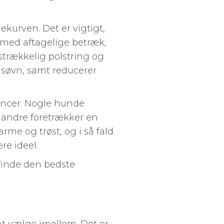
ekurven. Det er vigtigt,
 med aftagelige betræk,
lstrækkelig polstring og
g søvn, samt reducerer
encer. Nogle hunde
 andre foretrækker en
me og trøst, og i så fald
e ideel.
 finde den bedste