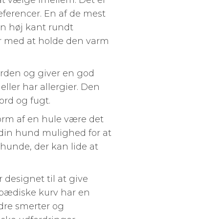
at vælge imellem. Det er
ræferencer. En af de mest
en høj kant rundt
er med at holde den varm
rden og giver en god
 eller har allergier. Den
ord og fugt.
form af en hule være det
 din hund mulighed for at
 hunde, der kan lide at
designet til at give
topædiske kurv har en
ndre smerter og