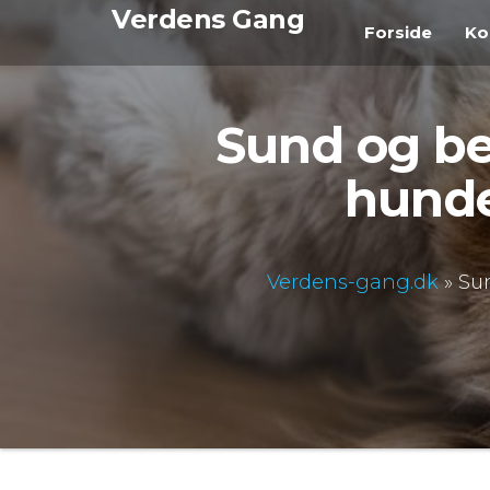
Videre
Verdens Gang
Forside
Ko
til
indhold
Sund og be
hunde
Verdens-gang.dk
»
Sun