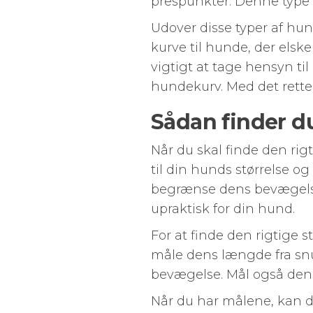
prespunkter. Denne type k
Udover disse typer af hun
kurve til hunde, der elsk
vigtigt at tage hensyn ti
hundekurv. Med det rette 
Sådan finder d
Når du skal finde den rigt
til din hunds størrelse og
begrænse dens bevægelses
upraktisk for din hund.
For at finde den rigtige 
måle dens længde fra snude
bevægelse. Mål også den
Når du har målene, kan du