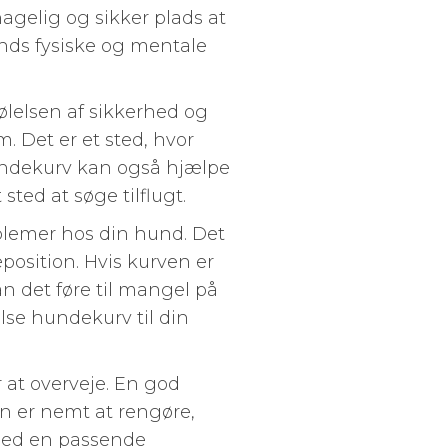
gelig og sikker plads at
nds fysiske og mentale
ølelsen af sikkerhed og
 Det er et sted, hvor
hundekurv kan også hjælpe
sted at søge tilflugt.
blemer hos din hund. Det
position. Hvis kurven er
kan det føre til mangel på
else hundekurv til din
 at overveje. En god
un er nemt at rengøre,
 med en passende