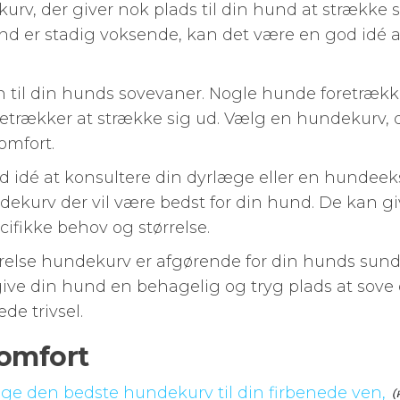
 kurv, der giver nok plads til din hund at strække 
und er stadig voksende, kan det være en god idé a
 til din hunds sovevaner. Nogle hunde foretrækker
rækker at strække sig ud. Vælg en hundekurv, de
omfort.
idé at konsultere din dyrlæge eller en hundeekspe
dekurv der vil være bedst for din hund. De kan gi
ifikke behov og størrelse.
relse hundekurv er afgørende for din hunds sun
 give din hund en behagelig og tryg plads at sove o
de trivsel.
komfort
lge den bedste hundekurv til din firbenede ven,