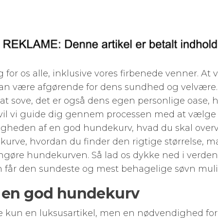
 for os alle, inklusive vores firbenede venner. At
kan være afgørende for dens sundhed og velvære.
 at sove, det er også dens egen personlige oase, h
el vil vi guide dig gennem processen med at vælge
gtigheden af en god hundekurv, hvad du skal overv
ekurve, hvordan du finder den rigtige størrelse, 
 rengøre hundekurven. Så lad os dykke ned i verd
en får den sundeste og mest behagelige søvn muli
f en god hundekurv
 kun en luksusartikel, men en nødvendighed for