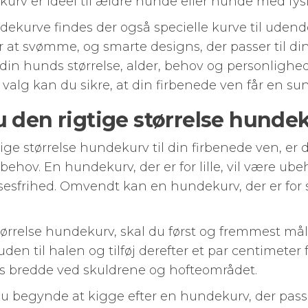
urv er ideel til ældre hunde eller hunde med fys
dekurve findes der også specielle kurve til uden
er at svømme, og smarte designs, der passer til di
l din hunds størrelse, alder, behov og personlighe
valg kan du sikre, at din firbenede ven får en s
u den rigtige størrelse hunde
ige størrelse hundekurv til din firbenede ven, er 
 behov. En hundekurv, der er for lille, vil være u
frihed. Omvendt kan en hundekurv, der er for st
størrelse hundekurv, skal du først og fremmest må
n til halen og tilføj derefter et par centimeter fo
s bredde ved skuldrene og hofteområdet.
 begynde at kigge efter en hundekurv, der passer