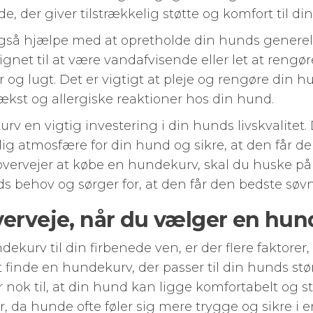
de, der giver tilstrækkelig støtte og komfort til di
så hjælpe med at opretholde din hunds generel
net til at være vandafvisende eller let at rengør
er og lugt. Det er vigtigt at pleje og rengøre di
vækst og allergiske reaktioner hos din hund.
kurv en vigtig investering i din hunds livskvalite
ig atmosfære for din hund og sikre, at den får d
vervejer at købe en hundekurv, skal du huske på
nds behov og sørger for, at den får den bedste søv
verveje, når du vælger en hu
kurv til din firbenede ven, er der flere faktorer,
t finde en hundekurv, der passer til din hunds stø
or nok til, at din hund kan ligge komfortabelt og 
or, da hunde ofte føler sig mere trygge og sikre i