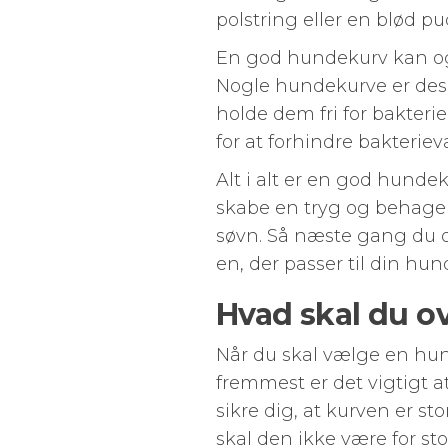
polstring eller en blød pu
En god hundekurv kan og
Nogle hundekurve er desig
holde dem fri for bakteri
for at forhindre bakterie
Alt i alt er en god hunde
skabe en tryg og behagel
søvn. Så næste gang du o
en, der passer til din hu
Hvad skal du o
Når du skal vælge en hunde
fremmest er det vigtigt a
sikre dig, at kurven er st
skal den ikke være for st