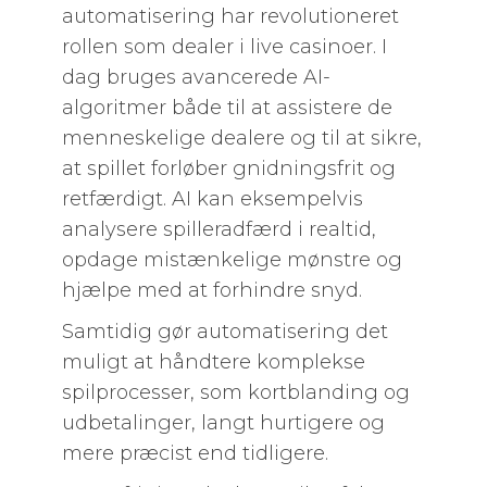
automatisering har revolutioneret
rollen som dealer i live casinoer. I
dag bruges avancerede AI-
algoritmer både til at assistere de
menneskelige dealere og til at sikre,
at spillet forløber gnidningsfrit og
retfærdigt. AI kan eksempelvis
analysere spilleradfærd i realtid,
opdage mistænkelige mønstre og
hjælpe med at forhindre snyd.
Samtidig gør automatisering det
muligt at håndtere komplekse
spilprocesser, som kortblanding og
udbetalinger, langt hurtigere og
mere præcist end tidligere.