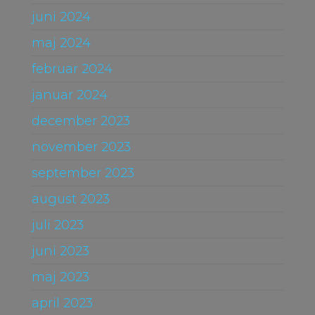
juni 2024
maj 2024
februar 2024
januar 2024
december 2023
november 2023
september 2023
august 2023
juli 2023
juni 2023
maj 2023
april 2023