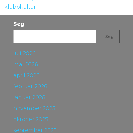
klubbkultur
Søg
Søg
juli 2026
maj 2026
april 2026
februar 2026
januar 2026
november 2025
oktober 2025
september 2025