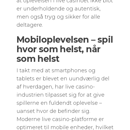
at oplevelsen i live casinoet ikke blot
er underholdende og autentisk,
men også tryg og sikker for alle
deltagere.
Mobiloplevelsen – spil
hvor som helst, når
som helst
I takt med at smartphones og
tablets er blevet en uundværlig del
af hverdagen, har live casino-
industrien tilpasset sig for at give
spillerne en fuldendt oplevelse –
uanset hvor de befinder sig.
Moderne live casino-platforme er
optimeret til mobile enheder, hvilket