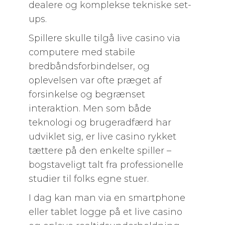
dealere og komplekse tekniske set-
ups.
Spillere skulle tilgå live casino via
computere med stabile
bredbåndsforbindelser, og
oplevelsen var ofte præget af
forsinkelse og begrænset
interaktion. Men som både
teknologi og brugeradfærd har
udviklet sig, er live casino rykket
tættere på den enkelte spiller –
bogstaveligt talt fra professionelle
studier til folks egne stuer.
I dag kan man via en smartphone
eller tablet logge på et live casino