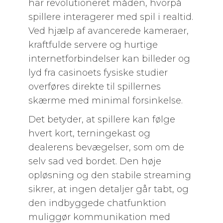
har revolutioneret måden, hvorpå
spillere interagerer med spil i realtid.
Ved hjælp af avancerede kameraer,
kraftfulde servere og hurtige
internetforbindelser kan billeder og
lyd fra casinoets fysiske studier
overføres direkte til spillernes
skærme med minimal forsinkelse.
Det betyder, at spillere kan følge
hvert kort, terningekast og
dealerens bevægelser, som om de
selv sad ved bordet. Den høje
opløsning og den stabile streaming
sikrer, at ingen detaljer går tabt, og
den indbyggede chatfunktion
muliggør kommunikation med