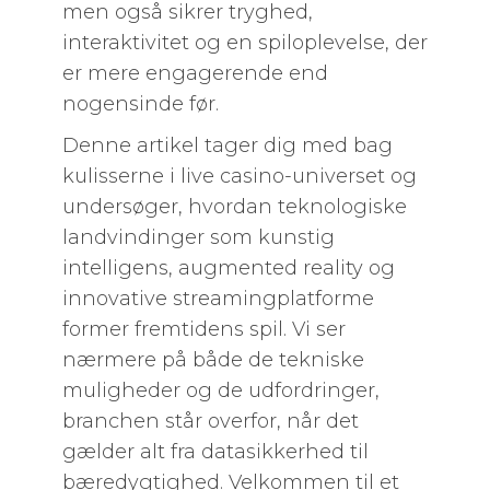
men også sikrer tryghed,
interaktivitet og en spiloplevelse, der
er mere engagerende end
nogensinde før.
Denne artikel tager dig med bag
kulisserne i live casino-universet og
undersøger, hvordan teknologiske
landvindinger som kunstig
intelligens, augmented reality og
innovative streamingplatforme
former fremtidens spil. Vi ser
nærmere på både de tekniske
muligheder og de udfordringer,
branchen står overfor, når det
gælder alt fra datasikkerhed til
bæredygtighed. Velkommen til et