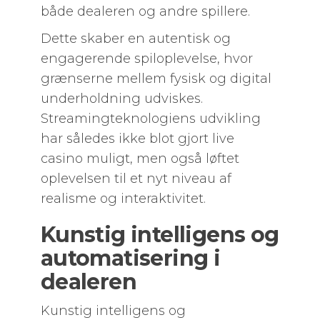
både dealeren og andre spillere.
Dette skaber en autentisk og
engagerende spiloplevelse, hvor
grænserne mellem fysisk og digital
underholdning udviskes.
Streamingteknologiens udvikling
har således ikke blot gjort live
casino muligt, men også løftet
oplevelsen til et nyt niveau af
realisme og interaktivitet.
Kunstig intelligens og
automatisering i
dealeren
Kunstig intelligens og