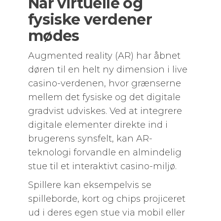
Når virtuelle og
fysiske verdener
mødes
Augmented reality (AR) har åbnet
døren til en helt ny dimension i live
casino-verdenen, hvor grænserne
mellem det fysiske og det digitale
gradvist udviskes. Ved at integrere
digitale elementer direkte ind i
brugerens synsfelt, kan AR-
teknologi forvandle en almindelig
stue til et interaktivt casino-miljø.
Spillere kan eksempelvis se
spilleborde, kort og chips projiceret
ud i deres egen stue via mobil eller