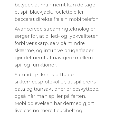
betyder, at man nemt kan deltage i
et spil blackjack, roulette eller
baccarat direkte fra sin mobiltelefon.
Avancerede streamingteknologier
sørger for, at billed- og lydkvaliteten
forbliver skarp, selv på mindre
skærme, og intuitive brugerflader
gør det nemt at navigere mellem
spil og funktioner.
Samtidig sikrer kraftfulde
sikkerhedsprotokoller, at spillerens
data og transaktioner er beskyttede,
også når man spiller på farten.
Mobiloplevelsen har dermed gjort
live casino mere fleksibelt og