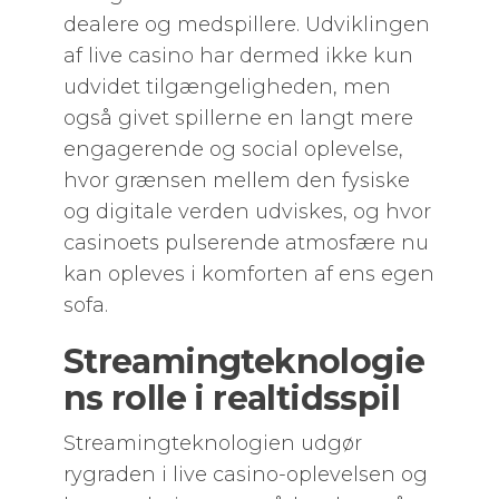
dealere og medspillere. Udviklingen
af live casino har dermed ikke kun
udvidet tilgængeligheden, men
også givet spillerne en langt mere
engagerende og social oplevelse,
hvor grænsen mellem den fysiske
og digitale verden udviskes, og hvor
casinoets pulserende atmosfære nu
kan opleves i komforten af ens egen
sofa.
Streamingteknologie
ns rolle i realtidsspil
Streamingteknologien udgør
rygraden i live casino-oplevelsen og