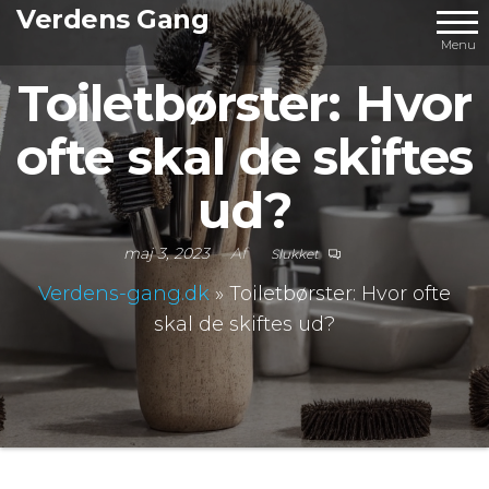
Videre
Verdens Gang
til
Menu
indhold
Toiletbørster: Hvor
ofte skal de skiftes
ud?
maj 3, 2023
Af
Slukket
Verdens-gang.dk
»
Toiletbørster: Hvor ofte
skal de skiftes ud?