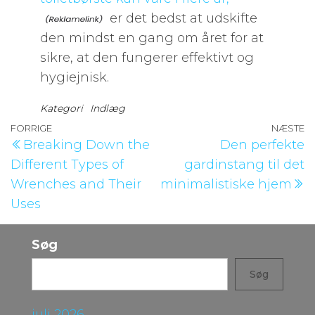
er det bedst at udskifte
den mindst en gang om året for at
sikre, at den fungerer effektivt og
hygiejnisk.
Kategori
Indlæg
Indlægsnavigation
Forrige
FORRIGE
NÆSTE
N
Breaking Down the
Den perfekte
indlæg
i
Different Types of
gardinstang til det
Wrenches and Their
minimalistiske hjem
Uses
Søg
Søg
juli 2026