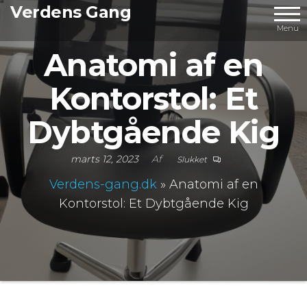
Videre
Verdens Gang
til
Menu
indhold
Anatomi af en
Kontorstol: Et
Dybtgående Kig
marts 12, 2023
Af
Slukket
Verdens-gang.dk
»
Anatomi af en
Kontorstol: Et Dybtgående Kig