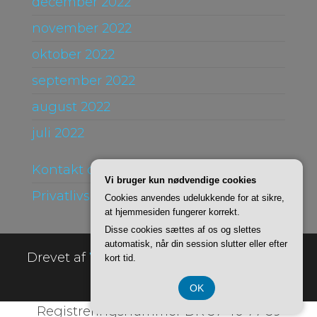
december 2022
november 2022
oktober 2022
september 2022
august 2022
juli 2022
Kontakt og Om
Vi bruger kun nødvendige cookies
Privatlivspolitik
Cookies anvendes udelukkende for at sikre,
at hjemmesiden fungerer korrekt.
Disse cookies sættes af os og slettes
automatisk, når din session slutter eller efter
Drevet af
WordPress
|
Tema:
Envo Online
kort tid.
Store
OK
Registreringsnummer DK 37 40 77 39