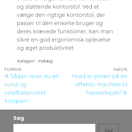
og støttende kontorstol. Ved at
vælge den rigtige kontorstol, der
passer til den enkelte bruger og
deres krævede funktioner, kan man
sikre en god ergonomisk oplevelse
og øget produktivitet.
Kategori
Indlæg
Indlægsnavigation
Forrige
FORRIGE
NÆSTE
N
‘Sådan laver du en
Hvad er prisen på en
indlæg
i
sund og
effektiv machete til
velafbalanceret
havearbejde?
kostplan’
Søg
Søg