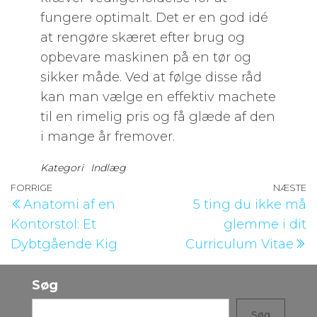
fungere optimalt. Det er en god idé
at rengøre skæret efter brug og
opbevare maskinen på en tør og
sikker måde. Ved at følge disse råd
kan man vælge en effektiv machete
til en rimelig pris og få glæde af den
i mange år fremover.
Kategori
Indlæg
Indlægsnavigation
Forrige
FORRIGE
NÆSTE
N
Anatomi af en
5 ting du ikke må
indlæg
i
Kontorstol: Et
glemme i dit
Dybtgående Kig
Curriculum Vitae
Søg
Søg