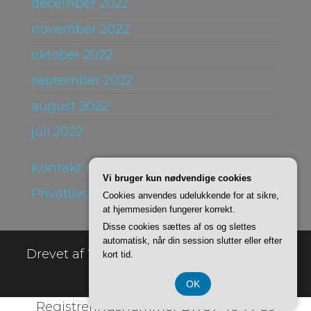
december 2022
november 2022
oktober 2022
september 2022
august 2022
juli 2022
Kontakt og Om
Vi bruger kun nødvendige cookies
Privatlivspolitik
Cookies anvendes udelukkende for at sikre,
at hjemmesiden fungerer korrekt.
Disse cookies sættes af os og slettes
automatisk, når din session slutter eller efter
Drevet af
WordPress
|
Tema:
Envo Online
kort tid.
Store
OK
Registreringsnummer DK 37 40 77 39