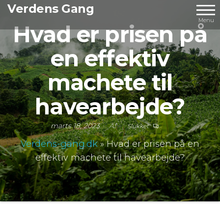
Videre
Verdens Gang
til
Menu
Hvad er prisen på
indhold
en effektiv
machete til
havearbejde?
marts 18, 2023
Af
Slukket
Verdens-gang.dk
»
Hvad er prisen på en
effektiv machete til havearbejde?