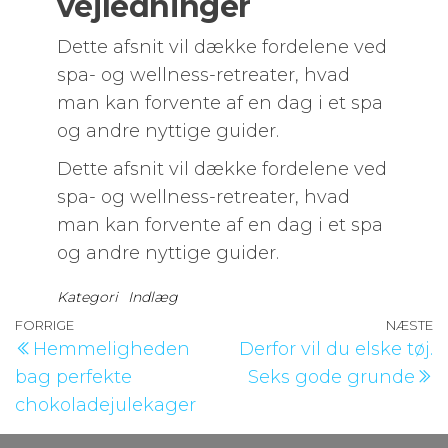
vejledninger
Dette afsnit vil dække fordelene ved
spa- og wellness-retreater, hvad
man kan forvente af en dag i et spa
og andre nyttige guider.
Dette afsnit vil dække fordelene ved
spa- og wellness-retreater, hvad
man kan forvente af en dag i et spa
og andre nyttige guider.
Kategori
Indlæg
Indlægsnavigation
Forrige
FORRIGE
NÆSTE
N
Hemmeligheden
Derfor vil du elske tøj.
indlæg
i
bag perfekte
Seks gode grunde
chokoladejulekager