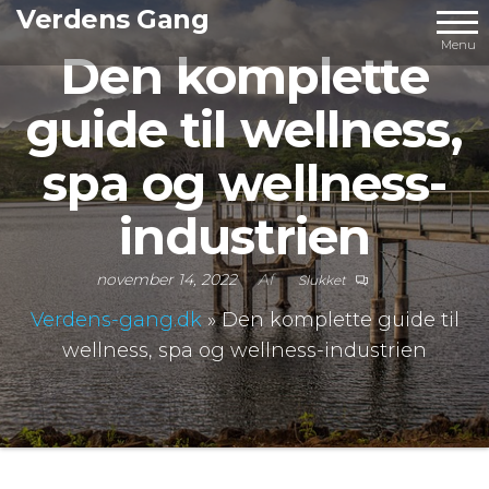
Videre
Verdens Gang
til
Menu
Den komplette
indhold
guide til wellness,
spa og wellness-
industrien
november 14, 2022
Af
Slukket
Verdens-gang.dk
»
Den komplette guide til
wellness, spa og wellness-industrien