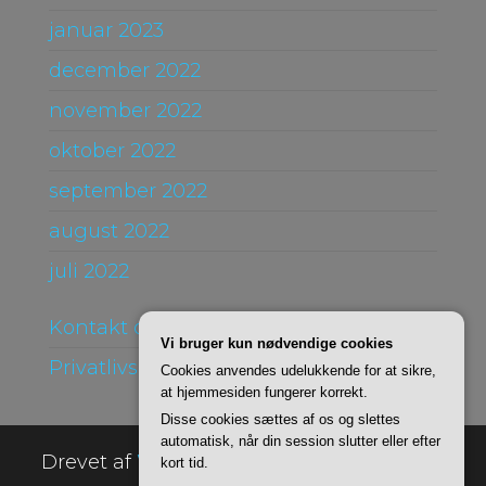
januar 2023
december 2022
november 2022
oktober 2022
september 2022
august 2022
juli 2022
Kontakt og Om
Vi bruger kun nødvendige cookies
Privatlivspolitik
Cookies anvendes udelukkende for at sikre,
at hjemmesiden fungerer korrekt.
Disse cookies sættes af os og slettes
automatisk, når din session slutter eller efter
Drevet af
WordPress
|
Tema:
Envo Online
kort tid.